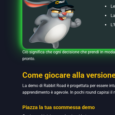
Le
La
L’
Ciò significa che ogni decisione che prendi in modal
pronto.
Come giocare alla version
La demo di Rabbit Road è progettata per essere intu
apprendimento è agevole. In pochi round capirai il r
Piazza la tua scommessa demo