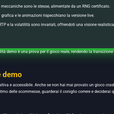
 meccaniche sono le stesse, alimentate da un RNG certificato.
 grafica e le animazioni rispecchiano la versione live.
RTP e la volatilità sono invariati, offrendoti una visione realistica 
ità demo è una prova per il gioco reale, rendendo la transizione
e demo
itiva e accessibile. Anche se non hai mai provato un gioco crash 
itmo delle scommesse, guarderai il coniglio correre e deciderai qu