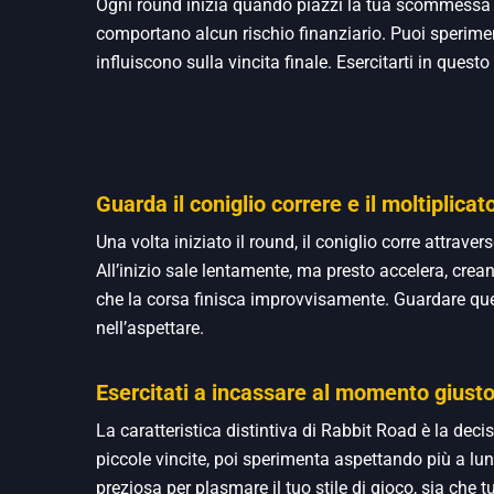
Ogni round inizia quando piazzi la tua scommessa ut
comportano alcun rischio finanziario. Puoi sperimen
influiscono sulla vincita finale. Esercitarti in que
Guarda il coniglio correre e il moltiplic
Una volta iniziato il round, il coniglio corre attra
All’inizio sale lentamente, ma presto accelera, cre
che la corsa finisca improvvisamente. Guardare ques
nell’aspettare.
Esercitati a incassare al momento giust
La caratteristica distintiva di Rabbit Road è la dec
piccole vincite, poi sperimenta aspettando più a lungo
preziosa per plasmare il tuo stile di gioco, sia che