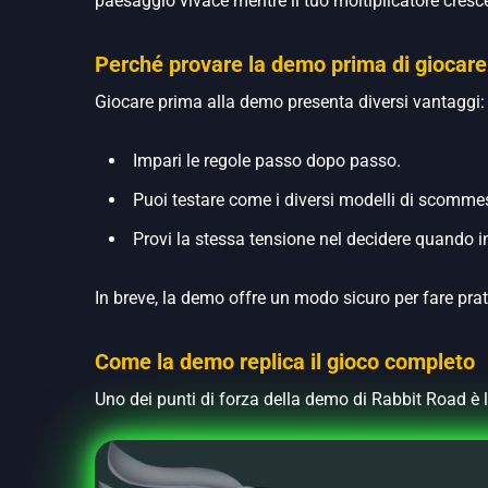
paesaggio vivace mentre il tuo moltiplicatore cresc
Perché provare la demo prima di giocare
Giocare prima alla demo presenta diversi vantaggi:
Impari le regole passo dopo passo.
Puoi testare come i diversi modelli di scomme
Provi la stessa tensione nel decidere quando in
In breve, la demo offre un modo sicuro per fare prat
Come la demo replica il gioco completo
Uno dei punti di forza della demo di Rabbit Road è l