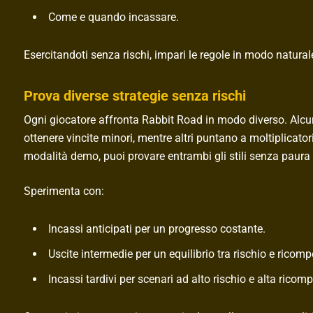
Come e quando incassare.
Esercitandoti senza rischi, impari le regole in modo naturale
Prova diverse strategie senza rischi
Ogni giocatore affronta Rabbit Road in modo diverso. Alcun
ottenere vincite minori, mentre altri puntano a moltiplicatori 
modalità demo, puoi provare entrambi gli stili senza paura 
Sperimenta con:
Incassi anticipati per un progresso costante.
Uscite intermedie per un equilibrio tra rischio e ricom
Incassi tardivi per scenari ad alto rischio e alta ricom