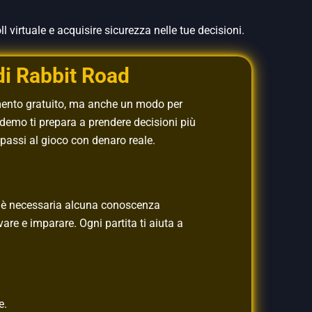
l virtuale e acquisire sicurezza nelle tue decisioni.
di Rabbit Road
imento gratuito, ma anche un modo per
demo ti prepara a prendere decisioni più
e passi al gioco con denaro reale.
on è necessaria alcuna conoscenza
vare e imparare. Ogni partita ti aiuta a
e.