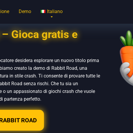
zione
Demo
Italiano
– Gioca gratis e
atore desidera esplorare un nuovo titolo prima
bbiamo creato la demo di Rabbit Road, una
ura in stile crash. Ti consente di provare tutte le
bbit Road senza rischi. Che tu sia un
le o un appassionato di giochi crash che vuole
di partenza perfetto.
 RABBIT ROAD