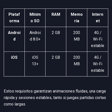
Plataf
Mínim
RAM
Memo
Intern
orma
o SO
ria
et
Androi
Androi
2 GB
200
4G /
d
d 8.0+
MB
Wi-Fi
estable
iOS
iOS
2 GB
200
4G /
13+
MB
Wi-Fi
estable
Estos requisitos garantizan animaciones fluidas, una carga
rápida y sesiones estables, tanto si juegas partidas cortas
como largas.