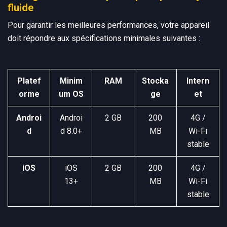
fluide
Pour garantir les meilleures performances, votre appareil
doit répondre aux spécifications minimales suivantes :
Platef
Minim
RAM
Stocka
Intern
orme
um OS
ge
et
Androi
Androi
2 GB
200
4G /
d
d 8.0+
MB
Wi-Fi
stable
iOS
iOS
2 GB
200
4G /
13+
MB
Wi-Fi
stable